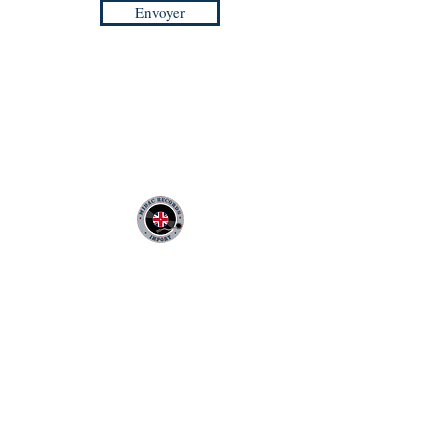
Envoyer
MIDAC RECORDS IMPORT
Infos Pratiques :
CONTACT :
Philippe
06 12 68 44 03
:
midac.records@gmail.com