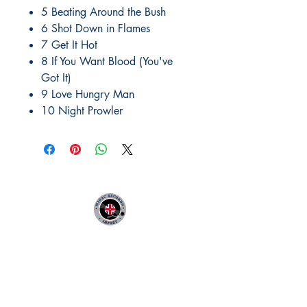
5 Beating Around the Bush
6 Shot Down in Flames
7 Get It Hot
8 If You Want Blood (You've
Got It)
9 Love Hungry Man
10 Night Prowler
MIDAC RECORDS IMPORT
Infos Pratiques :
CONTACT :
Philippe
06 12 68 44 03
: