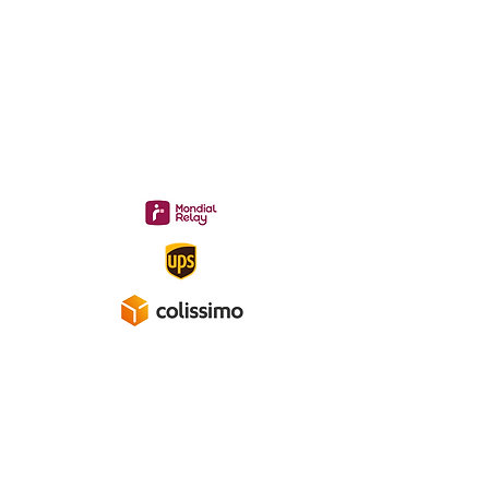
midac.records@gmail.com
Livraison 3.70€
en France
Métropolitaine
Gratuite à partir de 40 €
A propos
Mentions légales
Politique de confidentialité
Conditions générales de ventes