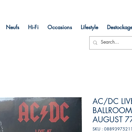
Neufs
Hi-Fi
Occasions
Lifestyle
Destockag
AC/DC LIV
BALLROOM
AUGUST 77 
SKU : 0889397521