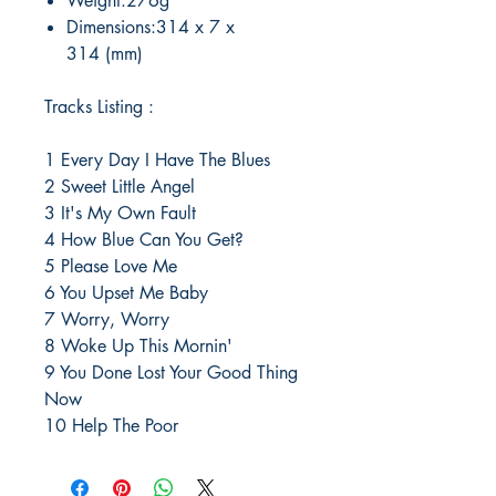
Weight:276g
Dimensions:314 x 7 x
314 (mm)
Tracks Listing :
1 Every Day I Have The Blues
2 Sweet Little Angel
3 It's My Own Fault
4 How Blue Can You Get?
5 Please Love Me
6 You Upset Me Baby
7 Worry, Worry
8 Woke Up This Mornin'
9 You Done Lost Your Good Thing
Now
10 Help The Poor