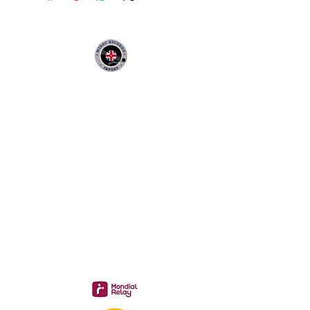
MIDAC RECORDS IMPORT
Infos Pratiques :
CONTACT :
Philippe
06 12 68 44 03
:
midac.records@gmail.com
Livraison 3.70€
en France
Métropolitaine
Gratuite à partir de 40 €