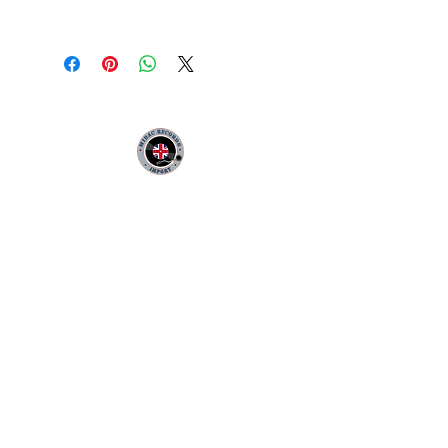
MIDAC RECORDS IMPORT
Infos Pratiques :
CONTACT :
Philippe
06 12 68 44 03
:
midac.records@gmail.com
Livraison 3.70€
en France
Métropolitaine