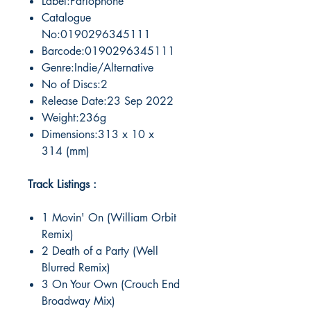
Label:Parlophone
Catalogue
No:0190296345111
Barcode:0190296345111
Genre:Indie/Alternative
No of Discs:2
Release Date:23 Sep 2022
Weight:236g
Dimensions:313 x 10 x
314 (mm)
Track Listings :
1 Movin' On (William Orbit
Remix)
2 Death of a Party (Well
Blurred Remix)
3 On Your Own (Crouch End
Broadway Mix)