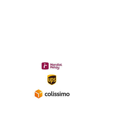
midac.records@gmail.com
Livraison 3.70€
en France
Métropolitaine
Gratuite à partir de 40 €
A propos
Mentions légales
Politique de confidentialité