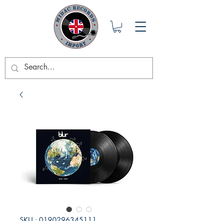
SKU : 0190296345111