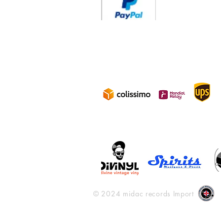
Livraison 3.70€
en F
Gratuite à partir d
© 2024 midac records Import