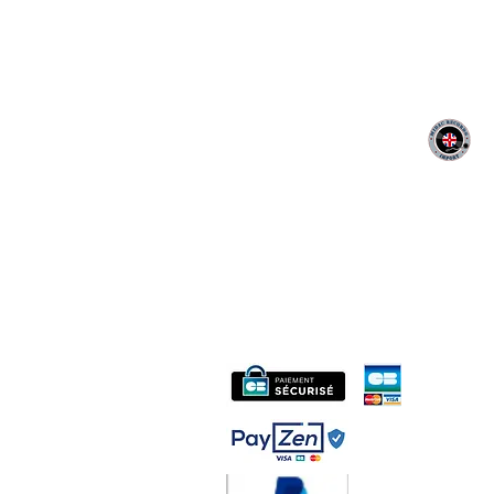
MIDAC RECORDS IMPORT
CONTACT :
06 12 68 44 03
Philippe
:
midac.records@gmail.com