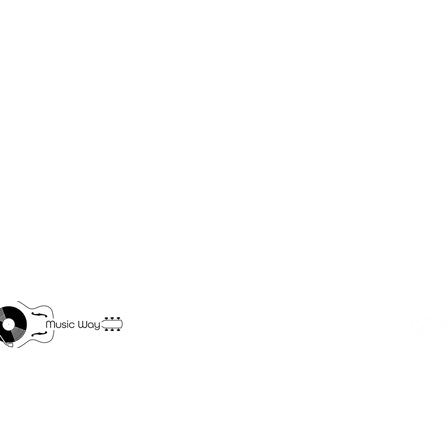
rance Métropolitaine
e 40 €