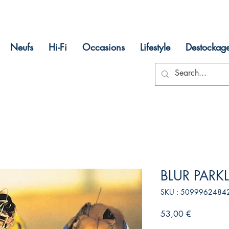
Neufs
Hi-Fi
Occasions
Lifestyle
Destockag
BLUR PARKL
SKU : 5099962484
Prix
53,00 €