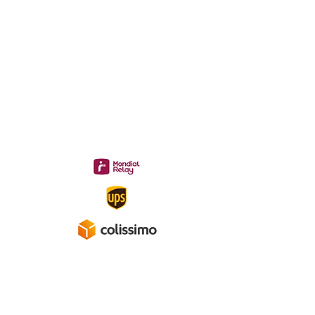
Philippe
06 12 68 44 03
:
midac.records@gmail.com
Livraison 3.70€
en France
Métropolitaine
Gratuite à partir de 40 €
A propos
Mentions légales