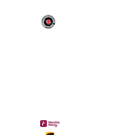
MIDAC RECORDS IMPORT
Infos Pratiques :
CONTACT :
Philippe
06 12 68 44 03
:
midac.records@gmail.com
Livraison 3.70€
en France
Métropolitaine
Gratuite à partir de 40 €