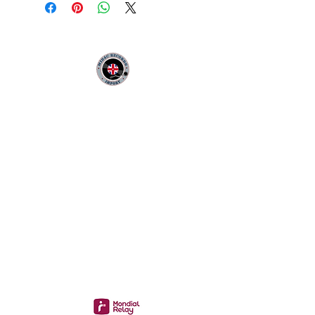
MIDAC RECORDS IMPORT
Infos Pratiques :
CONTACT :
Philippe
06 12 68 44 03
:
midac.records@gmail.com
Livraison 3.70€
en France
Métropolitaine
Gratuite à partir de 40 €