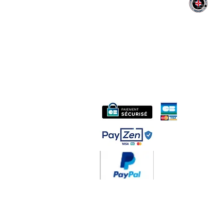
MIDAC RECORDS IMPORT
CONTACT :
06 12 68 44 03
Philippe
:
midac.records@gmail.com
Livraison 3.70€
en F
Gratuite à partir d