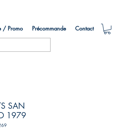
e / Promo
Précommande
Contact
ITS SAN
O 1979
269