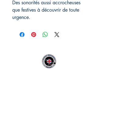
Des sonorités aussi accrocheuses
que festives à découvrir de toute
urgence.
MIDAC RECORDS IMPORT
Infos Pratiques :
CONTACT :
Philippe
06 12 68 44 03
:
midac.records@gmail.com