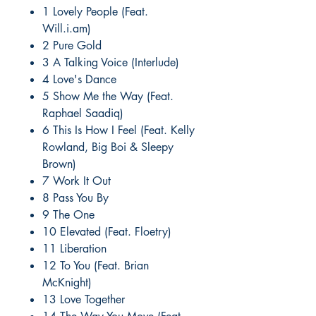
1 Lovely People (Feat.
Will.i.am)
2 Pure Gold
3 A Talking Voice (Interlude)
4 Love's Dance
5 Show Me the Way (Feat.
Raphael Saadiq)
6 This Is How I Feel (Feat. Kelly
Rowland, Big Boi & Sleepy
Brown)
7 Work It Out
8 Pass You By
9 The One
10 Elevated (Feat. Floetry)
11 Liberation
12 To You (Feat. Brian
McKnight)
13 Love Together