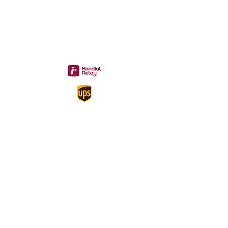
Livraison 3.70€
en France
Métropolitaine
Gratuite à partir de 40 €
A propos
Mentions légales
Politique de confidentialité
Conditions générales de ventes