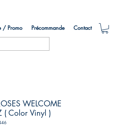
e / Promo
Précommande
Contact
ROSES WELCOME
 ( Color Vinyl )
446