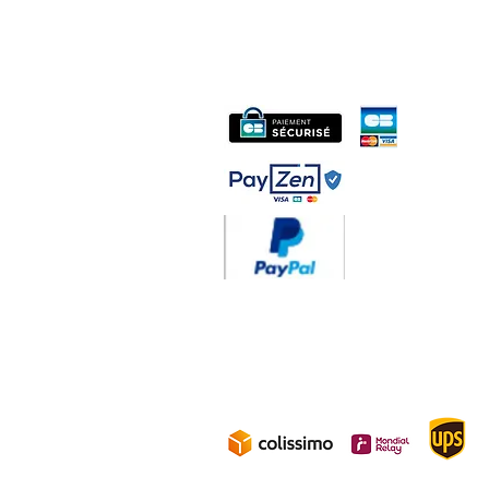
06 12 68 44 03
Philippe
:
midac.records@gmail.com
Livraison 3.70€
en F
Gratuite à partir d