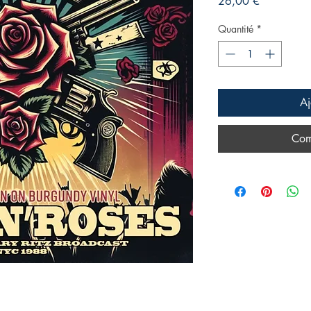
Prix
26,00 €
Quantité
*
Aj
Com