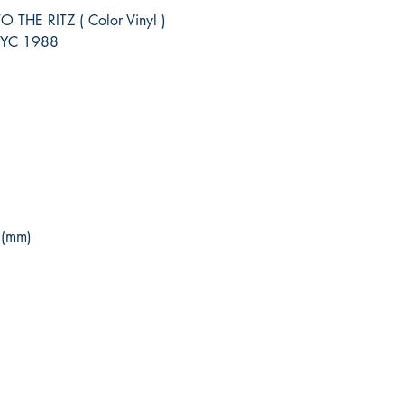
HE RITZ ( Color Vinyl )
 NYC 1988
 (mm)