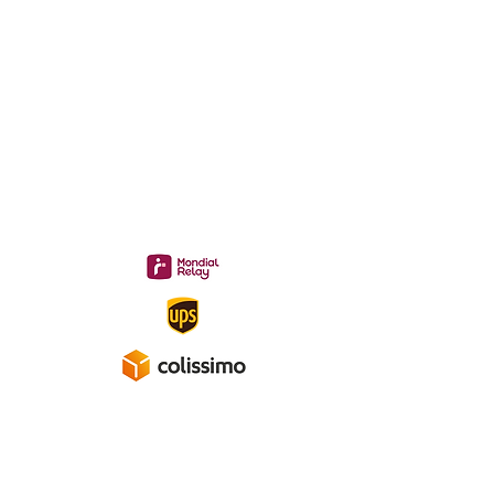
Philippe
06 12 68 44 03
:
midac.records@gmail.com
Livraison 3.70€
en France
Métropolitaine
Gratuite à partir de 40 €
A propos
Mentions légales