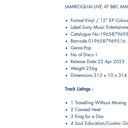
JAMIROQUAI LIVE AT BBC MA
Format:Vinyl / 12" EP Colour
Label:Sony Music Entertainm
Catalogue No:196587969
Barcode:0196587969516
Genre:Pop
No of Discs:1
Release Date:22 Apr 2023
Weight:236g
Dimensions:313 x 10 x 314
Track Listings :
1 Travelling Without Moving
2 Canned Heat
3 King for a Day
4 Soul Education/Cosmic Gir