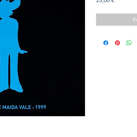
Prix
25,00 €
R