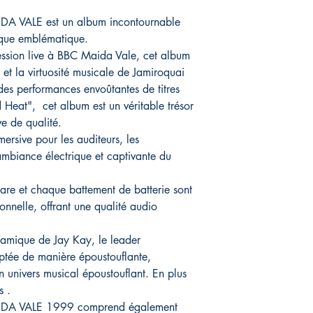
 VALE est un album incontournable
ique emblématique.
ession live à BBC Maida Vale, cet album
 et la virtuosité musicale de Jamiroquai
des performances envoûtantes de titres
Heat", cet album est un véritable trésor
e de qualité.
ersive pour les auditeurs, les
ambiance électrique et captivante du
are et chaque battement de batterie sont
onnelle, offrant une qualité audio
ynamique de Jay Kay, le leader
ptée de manière époustouflante,
n univers musical époustouflant. En plus
s .
DA VALE 1999 comprend également