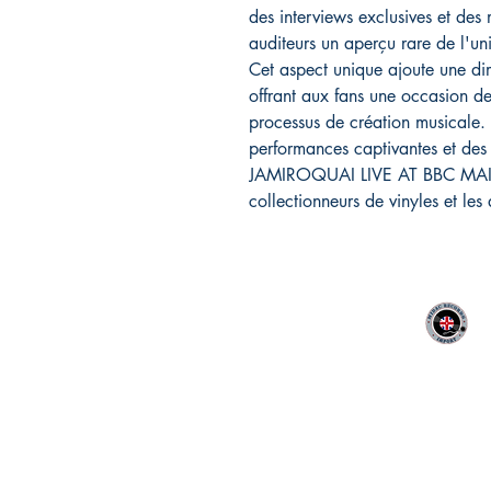
des interviews exclusives et des
auditeurs un aperçu rare de l'un
Cet aspect unique ajoute une di
offrant aux fans une occasion d
processus de création musicale.
performances captivantes et des
JAMIROQUAI LIVE AT BBC MAIDA
collectionneurs de vinyles et les
MIDAC RECORDS IMPORT
CONTACT :
06 12 68 44 03
Philippe
:
midac.records@gmail.com