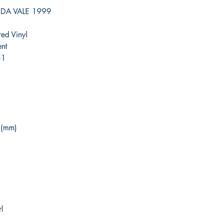
IDA VALE 1999
ed Vinyl
ent
51
 (mm)
l