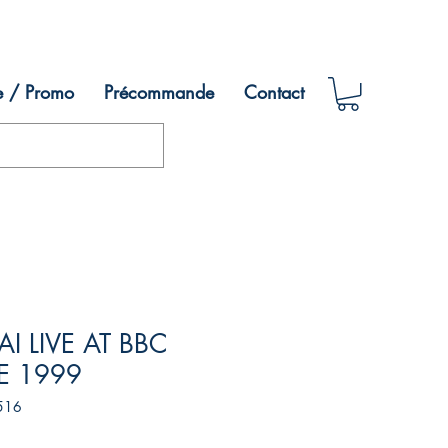
e / Promo
Précommande
Contact
I LIVE AT BBC
E 1999
516