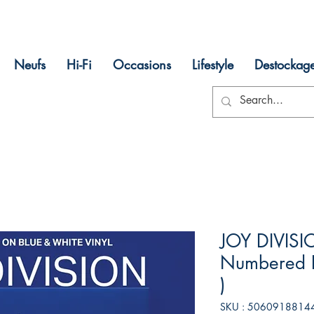
Neufs
Hi-Fi
Occasions
Lifestyle
Destockag
JOY DIVIS
Numbered Ed
)
SKU : 5060918814