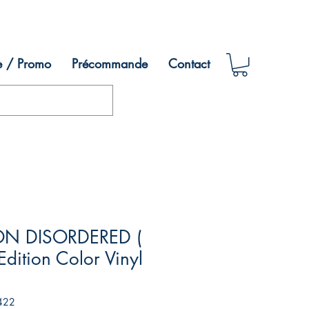
e / Promo
Précommande
Contact
ION DISORDERED (
ition Color Vinyl
422