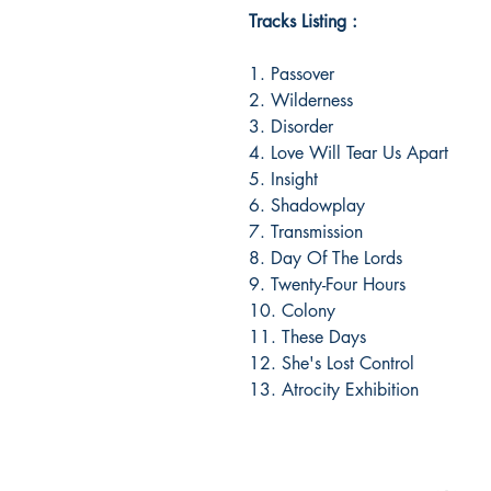
Tracks Listing :
1. Passover
2. Wilderness
3. Disorder
4. Love Will Tear Us Apart
5. Insight
6. Shadowplay
7. Transmission
8. Day Of The Lords
9. Twenty-Four Hours
10. Colony
11. These Days
12. She's Lost Control
13. Atrocity Exhibition