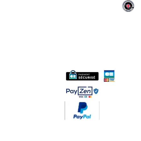
MIDAC RECORDS IMPORT
CONTACT :
06 12 68 44 03
Philippe
:
midac.records@gmail.com
Livraison 3.70€
en F