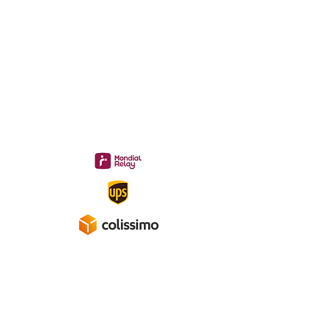
:
midac.records@gmail.com
Livraison 3.70€
en France
Métropolitaine
Gratuite à partir de 40 €
A propos
Mentions légales
Politique de confidentialité