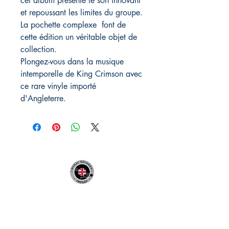
cet album présente le son innovant
et repoussant les limites du groupe.
La pochette complexe font de
cette édition un véritable objet de
collection.
Plongez-vous dans la musique
intemporelle de King Crimson avec
ce rare vinyle importé
d'Angleterre.
MIDAC RECORDS IMPORT
Infos Pratiques :
CONTACT :
Philippe
06 12 68 44 03