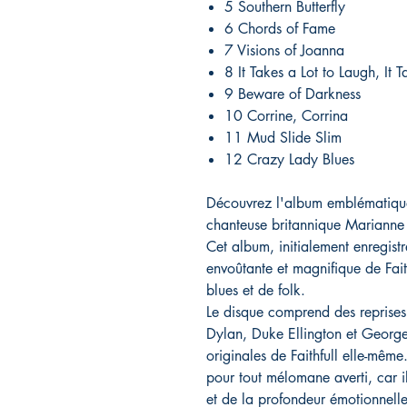
5 Southern Butterfly
6 Chords of Fame
7 Visions of Joanna
8 It Takes a Lot to Laugh, It 
9 Beware of Darkness
10 Corrine, Corrina
11 Mud Slide Slim
12 Crazy Lady Blues
Découvrez l'album emblématique
chanteuse britannique Marianne F
Cet album, initialement enregist
envoûtante et magnifique de Fai
blues et de folk.
Le disque comprend des reprises 
Dylan, Duke Ellington et George
originales de Faithfull elle-même
pour tout mélomane averti, car i
et de la profondeur émotionnelle 