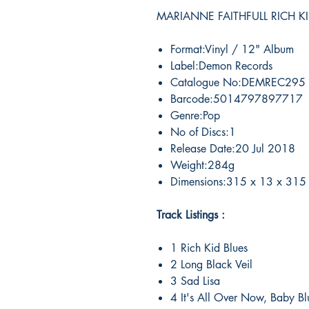
MARIANNE FAITHFULL RICH KI
Format:Vinyl / 12" Album
Label:Demon Records
Catalogue No:DEMREC295
Barcode:5014797897717
Genre:Pop
No of Discs:1
Release Date:20 Jul 2018
Weight:284g
Dimensions:315 x 13 x 315
Track Listings :
1 Rich Kid Blues
2 Long Black Veil
3 Sad Lisa
4 It's All Over Now, Baby Bl