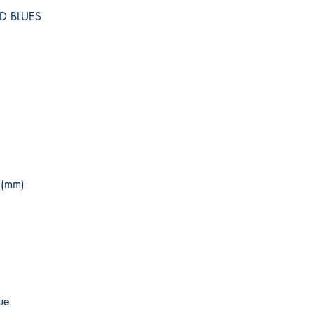
D BLUES
 (mm)
ue