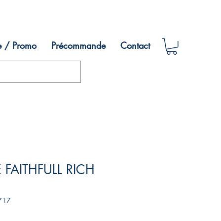
e / Promo
Précommande
Contact
FAITHFULL RICH
717