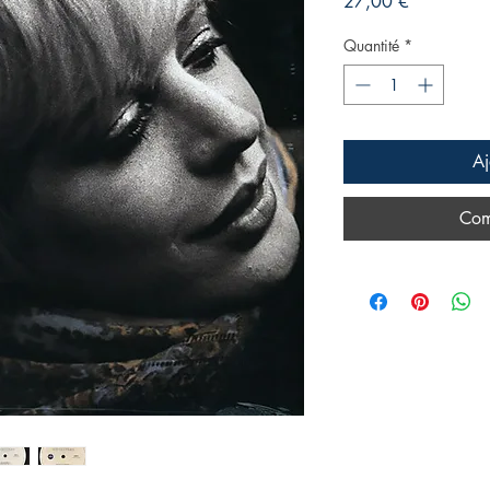
Prix
27,00 €
Quantité
*
Aj
Com