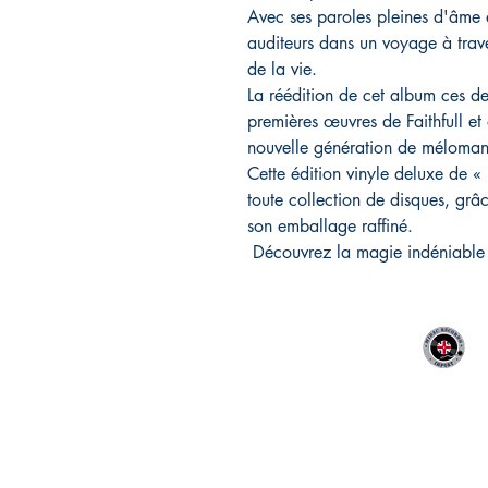
Avec ses paroles pleines d'âme 
auditeurs dans un voyage à trave
de la vie.
La réédition de cet album ces der
premières œuvres de Faithfull et 
nouvelle génération de méloman
Cette édition vinyle deluxe de « 
toute collection de disques, grâ
son emballage raffiné.
Découvrez la magie indéniable 
MIDAC RECORDS IMPORT
CONTACT :
06 12 68 44 03
Philippe
: