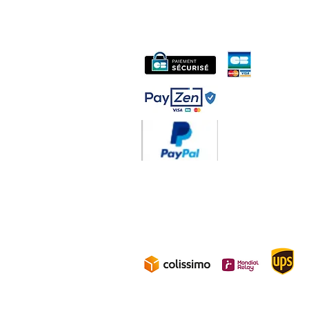
midac.records@gmail.com
Livraison 3.70€
en F
Gratuite à partir d