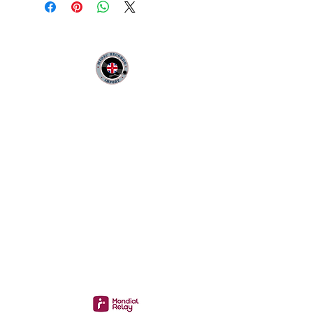
MIDAC RECORDS IMPORT
Infos Pratiques :
CONTACT :
Philippe
06 12 68 44 03
:
midac.records@gmail.com
Livraison 3.70€
en France
Métropolitaine
Gratuite à partir de 40 €