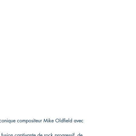
iconique compositeur Mike Oldfield avec
fusion captivante de rock progressif, de