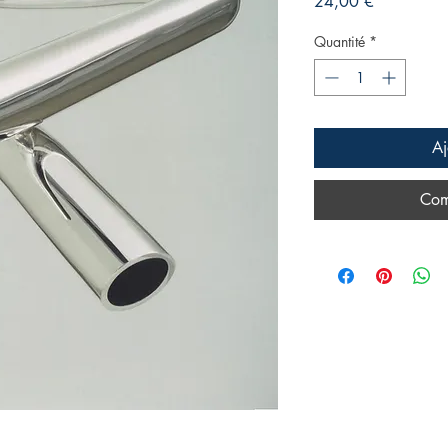
Prix
24,00 €
Quantité
*
Aj
Com