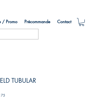
e / Promo
Précommande
Contact
IELD TUBULAR
175