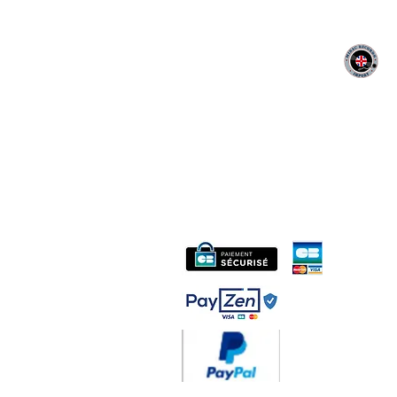
MIDAC RECORDS IMPORT
CONTACT :
06 12 68 44 03
Philippe
:
midac.records@gmail.com