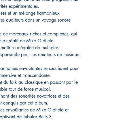
ités expérimentales.
uses et un mélange harmonieux
les auditeurs dans un voyage sonore
ie de morceaux riches et complexes, qui
ie créatif de Mike Oldfield.
maîtrise inégalée de multiples
dispensable pour les amateurs de musique
 harmonies envoûtantes se succèdent pour
mmersive et transcendante.
nt du folk au classique en passant par le
table tour de force musical.
ant des sonorités novatrices et des
nt conquis par cet album.
tes envoûtantes de Mike Oldfield et
aptivant de Tubular Bells 3.