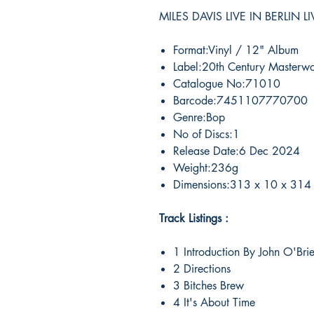
MILES DAVIS LIVE IN BERLIN L
Format:Vinyl / 12" Album
Label:20th Century Masterwo
Catalogue No:71010
Barcode:7451107770700
Genre:Bop
No of Discs:1
Release Date:6 Dec 2024
Weight:236g
Dimensions:313 x 10 x 314
Track Listings :
1 Introduction By John O'Bri
2 Directions
3 Bitches Brew
4 It's About Time