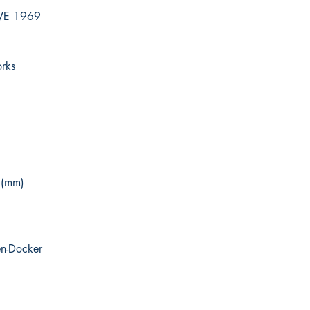
IVE 1969
rks
 (mm)
en-Docker