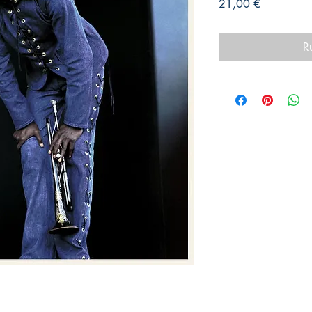
Prix
21,00 €
R