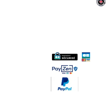
MIDAC RECORDS IMPORT
CONTACT :
06 12 68 44 03
Philippe
:
midac.records@gmail.com
Livraison 3.70€
en F
Gratuite à partir d