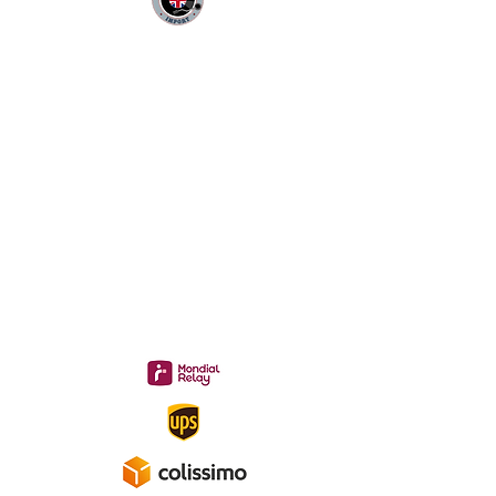
Infos Pratiques :
CONTACT :
Philippe
06 12 68 44 03
:
midac.records@gmail.com
Livraison 3.70€
en France
Métropolitaine
Gratuite à partir de 40 €