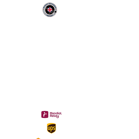
Infos Pratiques :
CONTACT :
Philippe
06 12 68 44 03
:
midac.records@gmail.com
Livraison 3.70€
en France
Métropolitaine
Gratuite à partir de 40 €