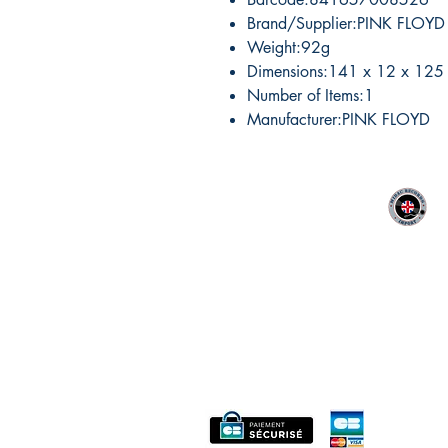
Brand/Supplier:PINK FLOYD
Weight:92g
Dimensions:141 x 12 x 125
Number of Items:1
Manufacturer:PINK FLOYD
MIDAC RECORDS IMPORT
CONTACT :
06 12 68 44 03
Philippe
:
midac.records@gmail.com