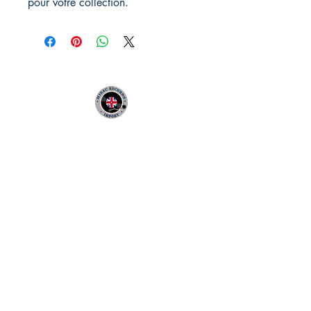
pour votre collection.
MIDAC RECORDS IMPORT
Infos Pratiques :
CONTACT :
Philippe
06 12 68 44 03
:
midac.records@gmail.com
Livraison 3.70€
en France
Métropolitaine