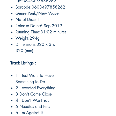
No:0603497858262
Barcode:0603497858262
Genre:Punk/New Wave
No of Discs:1
Release Date:6 Sep 2019
Running Time:31:02 minutes
Weight:294g
Dimensions:320 x 3 x
320 (mm)
Track Listings :
1 I Just Want to Have
Something to Do
2 I Wanted Everything
3 Don't Come Close
4 I Don't Want You
5 Needles and Pins
6 I'm Against It