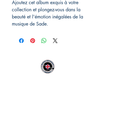
Ajoutez cet album exquis à votre
collection et plongez-vous dans la
beauté et l'émotion inégalées de la
musique de Sade.
MIDAC RECORDS IMPORT
Infos Pratiques :
CONTACT :
Philippe
06 12 68 44 03
:
midac.records@gmail.com