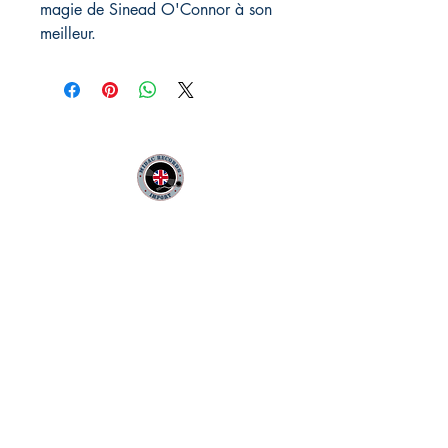
magie de Sinead O'Connor à son
meilleur.
MIDAC RECORDS IMPORT
Infos Pratiques :
CONTACT :
Philippe
06 12 68 44 03
:
midac.records@gmail.com
Livraison 3.70€
en France