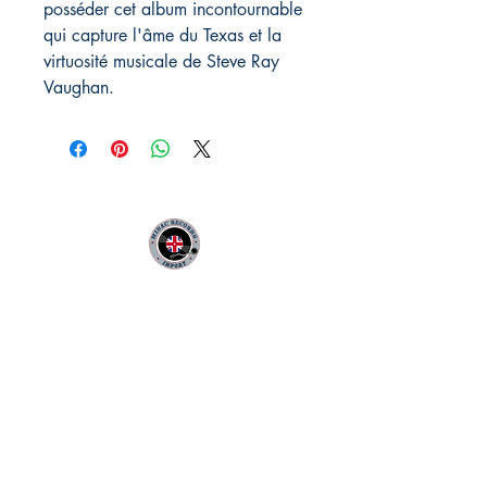
posséder cet album incontournable
qui capture l'âme du Texas et la
virtuosité musicale de Steve Ray
Vaughan.
MIDAC RECORDS IMPORT
Infos Pratiques :
CONTACT :
Philippe
06 12 68 44 03
:
midac.records@gmail.com