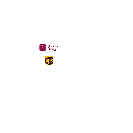
Livraison 3.70€
en France
Métropolitaine
Gratuite à partir de 40 €
A propos
Mentions légales
Politique de confidentialité
Conditions générales de ventes