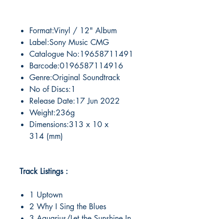
Format:Vinyl / 12" Album
Label:Sony Music CMG
Catalogue No:19658711491
Barcode:0196587114916
Genre:Original Soundtrack
No of Discs:1
Release Date:17 Jun 2022
Weight:236g
Dimensions:313 x 10 x
314 (mm)
Track Listings :
1 Uptown
2 Why I Sing the Blues
3 Aquarius/Let the Sunshine In