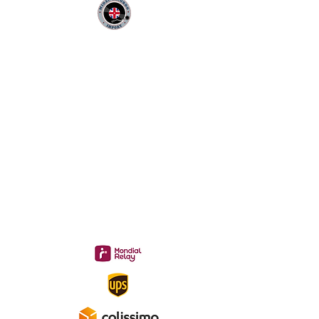
Infos Pratiques :
CONTACT :
Philippe
06 12 68 44 03
:
midac.records@gmail.com
Livraison 3.70€
en France
Métropolitaine
Gratuite à partir de 40 €