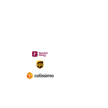
midac.records@gmail.com
Livraison 3.70€
en France
Métropolitaine
Gratuite à partir de 40 €
A propos
Mentions légales
Politique de confidentialité