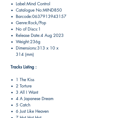
Label:Mind Control
Catalogue No:MIND850
Barcode:0637913943157
Genre:Rock/Pop
No of Discs:1
Release Date:4 Aug 2023
Weight:236g
Dimensions:313 x 10 x
314 (mm)
Tracks Listing :
1 The Kiss
2 Torture
3 All I Want
4 A Japanese Dream
5 Catch
6 Just Like Heaven
7 Hot Hot Hot