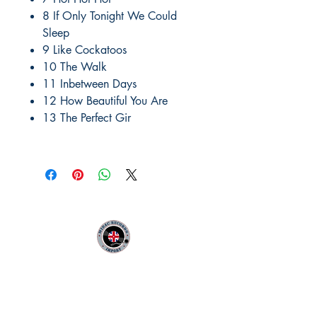
8 If Only Tonight We Could
Sleep
9 Like Cockatoos
10 The Walk
11 Inbetween Days
12 How Beautiful You Are
13 The Perfect Gir
MIDAC RECORDS IMPORT
Infos Pratiques :
CONTACT :
Philippe
06 12 68 44 03
: