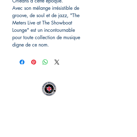
Orléans à cette époque.
Avec son mélange irrésistible de
groove, de soul et de jazz, "The
Meters Live at The Showboat
Lounge" est un incontournable
pour toute collection de musique
digne de ce nom.
MIDAC RECORDS IMPORT
Infos Pratiques :
CONTACT :
Philippe
06 12 68 44 03
:
midac.records@gmail.com