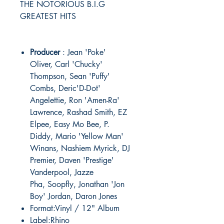
THE NOTORIOUS B.I.G
GREATEST HITS
Producer
: Jean 'Poke'
Oliver, Carl 'Chucky'
Thompson, Sean 'Puffy'
Combs, Deric'D-Dot'
Angelettie, Ron 'Amen-Ra'
Lawrence, Rashad Smith, EZ
Elpee, Easy Mo Bee, P.
Diddy, Mario 'Yellow Man'
Winans, Nashiem Myrick, DJ
Premier, Daven 'Prestige'
Vanderpool, Jazze
Pha, Soopfly, Jonathan 'Jon
Boy' Jordan, Daron Jones
Format:Vinyl / 12" Album
Label:Rhino