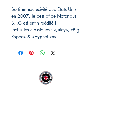
Sorti en exclusivité aux Etats Unis
en 2007, le best of de Notorious
B.I.G est enfin réédité !
Inclus les classiques : «Juicy», «Big
Poppa» & «Hypnotize».
MIDAC RECORDS IMPORT
Infos Pratiques :
CONTACT :
Philippe
06 12 68 44 03
:
midac.records@gmail.com