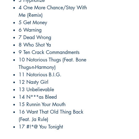
3 Hypnotize
4 One More Chance/Stay With
Me (Remix)
5 Get Money
6 Warning
7 Dead Wrong
8 Who Shot Ya
9 Ten Crack Commandments
10 Notorious Thugs (Feat. Bone
Thugs-n-Harmony)
11 Notorious B.I.G.
12 Nasty Girl
13 Unbelievable
14 N***as Bleed
15 Runnin Your Mouth
16 Want That Old Thing Back
(Feat. Ja Rule)
17 #!*@ You Tonight