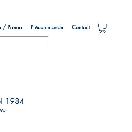
e / Promo
Précommande
Contact
N 1984
267