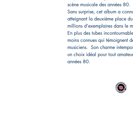
scène musicale des années 80.
Sans surprise, cet album a conn
atteignant la deuxième place du
millions d'exemplaires dans le m
En plus des tubes incontournab
moins connues qui témoignent de
musiciens. Son charme intempor
un choix idéal pour tout amateu
années 80.
MIDAC RECORDS IMPORT
CONTACT :
06 12 68 44 03
Philippe
:
midac.records@gmail.com