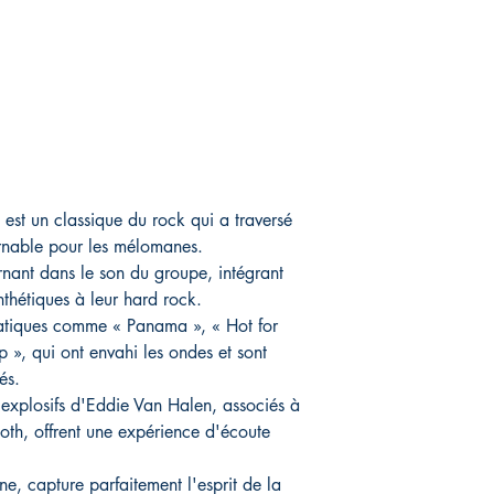
st un classique du rock qui a traversé
urnable pour les mélomanes.
rnant dans le son du groupe, intégrant
thétiques à leur hard rock.
matiques comme « Panama », « Hot for
p », qui ont envahi les ondes et sont
és.
t explosifs d'Eddie Van Halen, associés à
oth, offrent une expérience d'écoute
e, capture parfaitement l'esprit de la