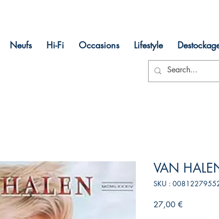
Neufs
Hi-Fi
Occasions
Lifestyle
Destockag
VAN HALE
SKU : 0081227955
Prix
27,00 €